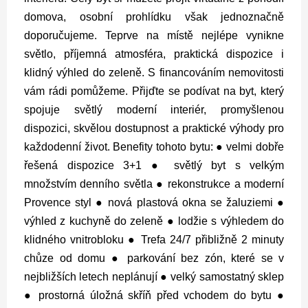
domova, osobní prohlídku však jednoznačně
doporučujeme. Teprve na místě nejlépe vynikne
světlo, příjemná atmosféra, praktická dispozice i
klidný výhled do zeleně.
S financováním nemovitosti
vám rádi pomůžeme.
Přijďte se podívat na byt, který
spojuje světlý moderní interiér, promyšlenou
dispozici, skvělou dostupnost a praktické výhody pro
každodenní život.
Benefity tohoto bytu:
● velmi dobře
řešená dispozice 3+1
● světlý byt s velkým
množstvím denního světla
● rekonstrukce a moderní
Provence styl
● nová plastová okna se žaluziemi
●
výhled z kuchyně do zeleně
● lodžie s výhledem do
klidného vnitrobloku
● Trefa 24/7 přibližně 2 minuty
chůze od domu
● parkování bez zón, které se v
nejbližších letech neplánují
● velký samostatný sklep
● prostorná úložná skříň před vchodem do bytu
●