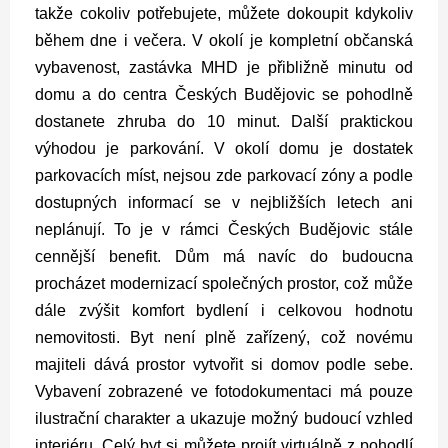
takže cokoliv potřebujete, můžete dokoupit kdykoliv
během dne i večera. V okolí je kompletní občanská
vybavenost, zastávka MHD je přibližně minutu od
domu a do centra Českých Budějovic se pohodlně
dostanete zhruba do 10 minut.
Další praktickou
výhodou je parkování. V okolí domu je dostatek
parkovacích míst, nejsou zde parkovací zóny a podle
dostupných informací se v nejbližších letech ani
neplánují. To je v rámci Českých Budějovic stále
cennější benefit.
Dům má navíc do budoucna
procházet modernizací společných prostor, což může
dále zvýšit komfort bydlení i celkovou hodnotu
nemovitosti.
Byt není plně zařízený, což novému
majiteli dává prostor vytvořit si domov podle sebe.
Vybavení zobrazené ve fotodokumentaci má pouze
ilustrační charakter a ukazuje možný budoucí vzhled
interiéru.
Celý byt si můžete projít virtuálně z pohodlí