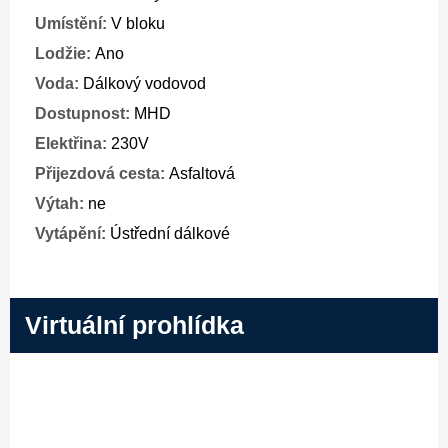
Umístění:
V bloku
Lodžie:
Ano
Voda:
Dálkový vodovod
Dostupnost:
MHD
Elektřina:
230V
Přijezdová cesta:
Asfaltová
Výtah:
ne
Vytápění:
Ústřední dálkové
Virtuální prohlídka