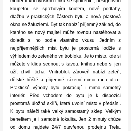
moderní kuchyňskou linku se spotřebiči, designovou
koupelnu se sprchovým koutem, nové podlahy,
dlažbu v praktických částech bytu a nová plastová
okna se žaluziemi. Byt tak nabízí příjemný základ, do
kterého se nový majitel může rovnou nastěhovat a
doladit si ho podle vlastního vkusu.
Jedním z
nejpříjemnějších míst bytu je prostorná lodžie s
výhledem do zeleného vnitrobloku. Je to místo, kde si
můžete v klidu sednout s kávou, knihou nebo si jen
užít chvíli ticha. Vnitroblok zároveň nabízí zeleň,
dětské hřiště a příjemné zázemí mimo ruch ulice.
Praktické výhody bytu pokračují i mimo samotný
interiér. Před vchodem do bytu je k dispozici
prostorná úložná skříň, která uvolní místo v předsíni.
K bytu náleží také velký samostatný sklep. Velkým
benefitem je i samotná lokalita. Jen 2 minuty chůze
od domu najdete 24/7 otevřenou prodejnu Trefa,