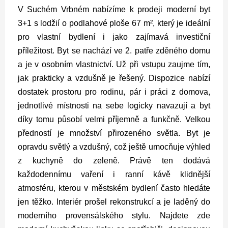
V Suchém Vrbném nabízíme k prodeji moderní byt
3+1 s lodžií o podlahové ploše 67 m², který je ideální
pro vlastní bydlení i jako zajímavá investiční
příležitost.
Byt se nachází ve 2. patře zděného domu
a je v osobním vlastnictví. Už při vstupu zaujme tím,
jak prakticky a vzdušně je řešený. Dispozice nabízí
dostatek prostoru pro rodinu, pár i práci z domova,
jednotlivé místnosti na sebe logicky navazují a byt
díky tomu působí velmi příjemně a funkčně. Velkou
předností je množství přirozeného světla. Byt je
opravdu světlý a vzdušný, což ještě umocňuje výhled
z kuchyně do zeleně. Právě ten dodává
každodennímu vaření i ranní kávě klidnější
atmosféru, kterou v městském bydlení často hledáte
jen těžko.
Interiér prošel rekonstrukcí a je laděný do
moderního provensálského stylu. Najdete zde