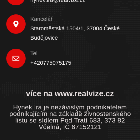
hynek.ira@realvize.cz
Kancelář
Staroměstská 1504/1, 37004 České
Budějovice
Tel
+420775075175
více na www.realvize.cz
Hynek Ira je nezávislým podnikatelem
podnikajícím na základě živnostenského
listu se sídlem Pod Tratí 683, 373 82
Včelná, IČ 67152121