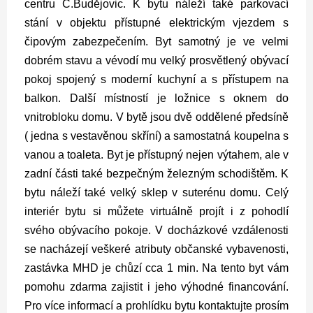
centru Č.Budějovic.
K bytu náleží také parkovací
stání v objektu přístupné elektrickým vjezdem s
čipovým zabezpečením.
Byt samotný je ve velmi
dobrém stavu a vévodí mu velký prosvětlený obývací
pokoj spojený s moderní kuchyní a s přístupem na
balkon.
Další místností je ložnice s oknem do
vnitrobloku domu. V bytě jsou dvě oddělené předsíně
( jedna s vestavěnou skříní) a samostatná koupelna s
vanou a toaleta. Byt je přístupný nejen výtahem, ale v
zadní části také bezpečným železným schodištěm.
K
bytu náleží také velký sklep v suterénu domu.
Celý
interiér bytu si můžete virtuálně projít i z pohodlí
svého obývacího pokoje.
V docházkové vzdálenosti
se nacházejí veškeré atributy občanské vybavenosti,
zastávka MHD je chůzí cca 1 min.
Na tento byt vám
pomohu zdarma zajistit i jeho výhodné financování.
Pro více informací a prohlídku bytu kontaktujte prosím