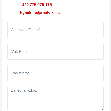
+420 775 075 175
hynek.ira@realvize.cz