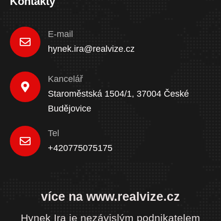
Kontakty
E-mail
hynek.ira@realvize.cz
Kancelář
Staroměstská 1504/1, 37004 České
Budějovice
Tel
+420775075175
více na www.realvize.cz
Hynek Ira je nezávislým podnikatelem